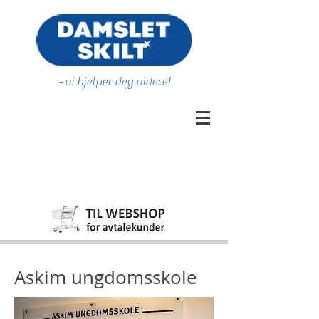
- vi hjelper deg videre!
Askim ungdomsskole