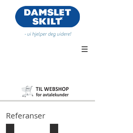
- vi hjelper deg videre!
Referanser
Skoler
Barnehager