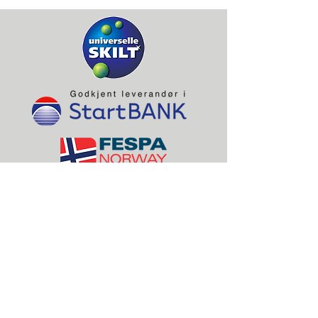
KONTAKT OSS:
Damslet Skilt AS
Solgaard Skog 150