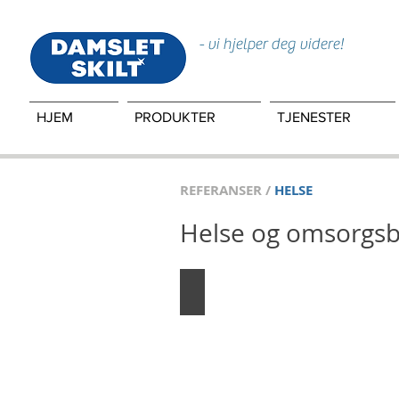
- vi hjelper deg videre!
HJEM
PRODUKTER
TJENESTER
REFERANSER /
HELSE
Helse og omsorgs
Valaskjold omsorgssenter