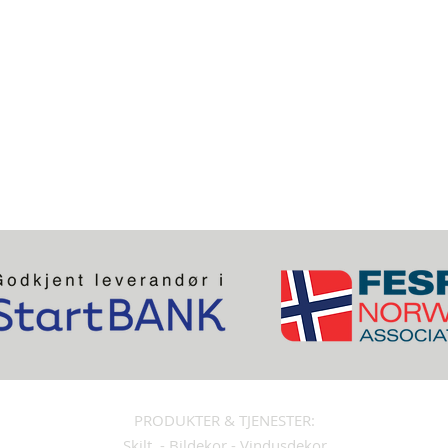
PRODUKTER & TJENESTER:
Skilt
-
Bildekor
-
Vindusdekor