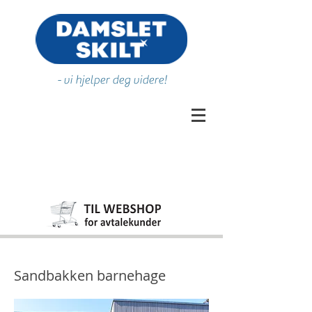
- vi hjelper deg videre!
Sandbakken barnehage